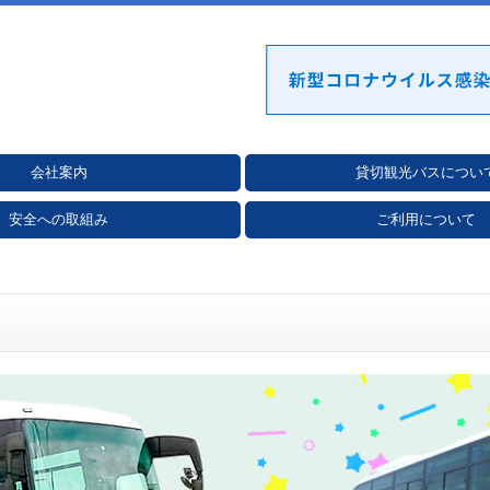
会社案内
貸切観光バスについ
動
ルス感染症対策
安全への取組み
ご利用について
リシー
メントに関する取り組み
評価制度
証登録証
ご相談フォーム
お見積りフォーム
運送申込書