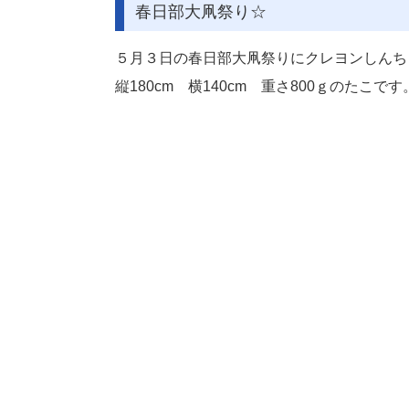
春日部大凧祭り☆
５月３日の春日部大凧祭りにクレヨンしんち
縦180cm 横140cm 重さ800ｇのたこです