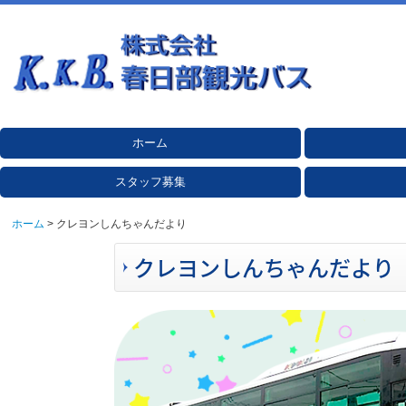
ホーム
グループ会社
エコドライブ運
新型コロナウイ
スタッフ募集
乗務員教育
プライバシーポ
運送業約款
標準旅行業約款
輸送安全マネジ
貸切バス安全性
グリーン経営認
ホーム
クレヨンしんちゃんだより
クレヨンしんちゃんだより