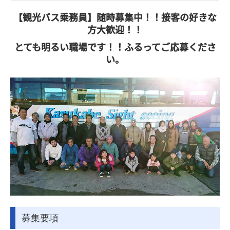
乗務員教育
【観光バス乗務員】随時募集中！！
接客の好きな
プライバシーポリシー
方大歓迎！！
運送業約款
とても明るい職場です！！ふるってご応募くださ
い。
標準旅行業約款
輸送安全マネジメントに関する取り組み
貸切バス安全性評価制度
グリーン経営認証登録証
ご利用について
ご相談フォーム
お見積りフォーム
運送申込書
募集要項
初任運転者乗務指導