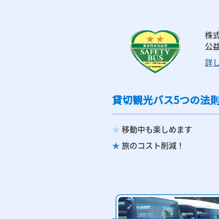
株
公
詳し
貸切観光バス5つの法
★
移動中も楽しめます
★
旅のコスト削減！