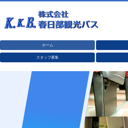
ホーム
グループ会社
エコドライブ運
新型コロナウイ
スタッフ募集
乗務員教育
プライバシーポ
運送業約款
標準旅行業約款
輸送安全マネジ
貸切バス安全性
グリーン経営認