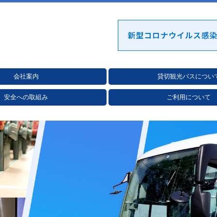
会社案内
貸切観光バスについ
動
ルス感染症対策
安全への取組み
ご利用について
リシー
メントに関する取り組み
評価制度
証登録証
ご相談フォーム
お見積りフォーム
運送申込書